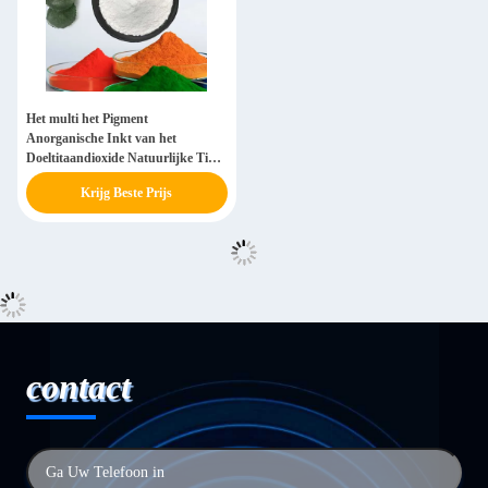
Het multi het Pigment
Anorganische Inkt van het
Doeltitaandioxide Natuurlijke Tio2
Witte Gebruiken
Krijg Beste Prijs
contact