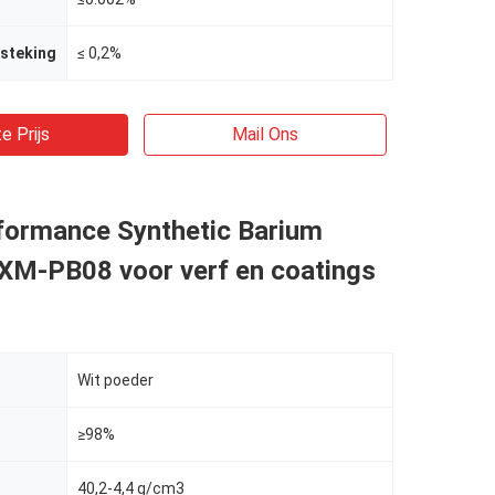
tsteking
≤ 0,2%
e Prijs
Mail Ons
formance Synthetic Barium
 XM-PB08 voor verf en coatings
Wit poeder
≥98%
40,2-4,4 g/cm3