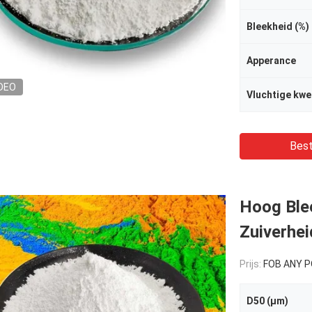
Bleekheid (%)
Apperance
DEO
Vluchtige kwe
Best
Hoog Ble
Zuiverhei
Prijs:
FOB ANY PORT OF
D50 (μm)