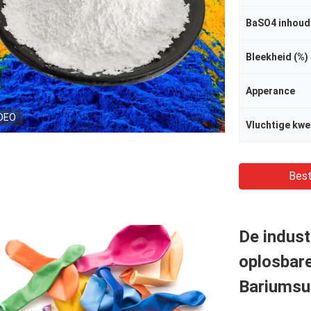
BaSO4 inhoud
Bleekheid (%)
Apperance
DEO
Vluchtige kwe
Best
De indust
oplosbare
Bariumsu