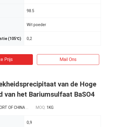
98.5
Wit poeder
stie (105℃)
0,2
e Prijs
Mail Ons
ekheidsprecipitaat van de Hoge
d van het Bariumsulfaat BaSO4
 CHINA USD 0.3-0.9/kg
MOQ:
1KG
0,9