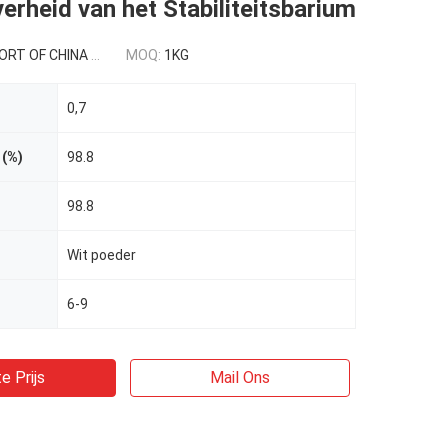
erheid van het Stabiliteitsbarium
 CHINA USD 0.3-0.9/kg
MOQ:
1KG
0,7
 (%)
98.8
98.8
Wit poeder
6-9
e Prijs
Mail Ons