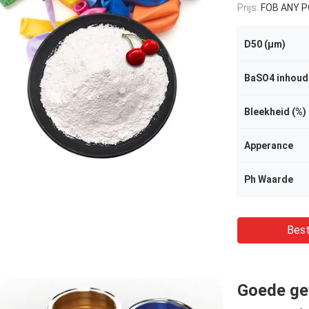
Prijs:
FOB ANY PORT OF
D50 (μm)
BaSO4 inhoud
Bleekheid (%)
Apperance
Ph Waarde
Best
Goede ge