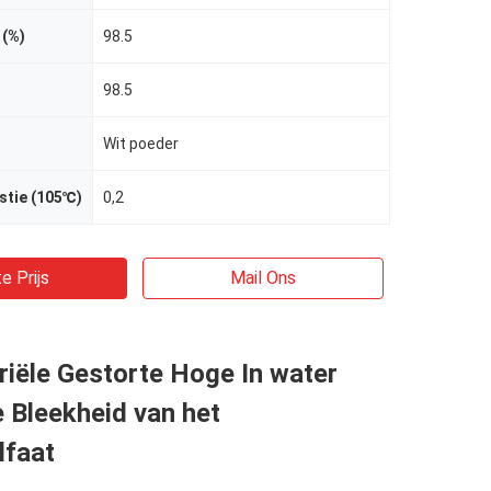
 (%)
98.5
98.5
Wit poeder
stie (105℃)
0,2
e Prijs
Mail Ons
riële Gestorte Hoge In water
 Bleekheid van het
lfaat