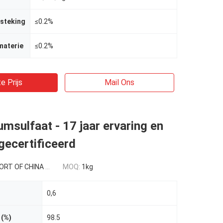
tsteking
≤0.2%
materie
≤0.2%
e Prijs
Mail Ons
umsulfaat - 17 jaar ervaring en
gecertificeerd
 CHINA USD 0.3-0.9/kg
MOQ:
1kg
0,6
 (%)
98.5