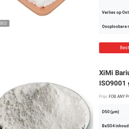
Verlies op On
DEO
Onoplosbare 
Best
XiMi Bari
ISO9001 
Prijs:
FOB ANY PORT OF
D50 (μm)
BaSO4 inhoud