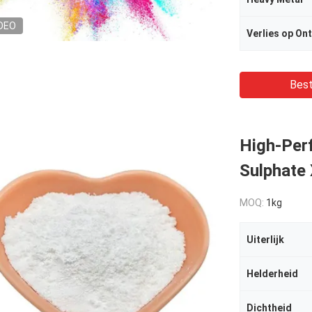
DEO
Verlies op On
Best
High-Per
Sulphate
MOQ:
1kg
Uiterlijk
Helderheid
Dichtheid