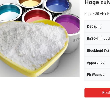
Hoge zuiv
Prijs:
FOB ANY PORT OF
D50 (μm)
BaSO4 inhoud
Bleekheid (%)
Apperance
Ph Waarde
Best