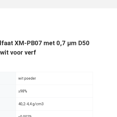
lfaat XM-PB07 met 0,7 μm D50
wit voor verf
wit poeder
≥98%
40,2-4,4 g/cm3
≤0.002%