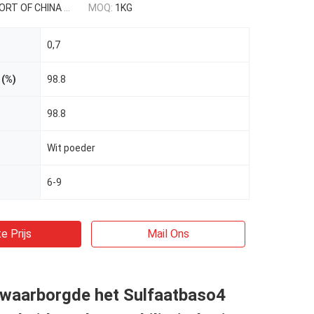
 CHINA USD 0.3-0.9/kg
MOQ:
1KG
0,7
 (%)
98.8
98.8
Wit poeder
6-9
e Prijs
Mail Ons
waarborgde het Sulfaatbaso4