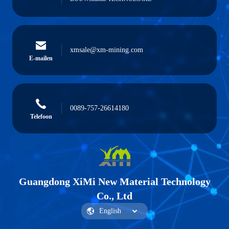
xmsale@xm-mining.com
E-mailen
0089-757-26614180
Telefoon
Guangdong XiMi New Material Technology
Co., Ltd