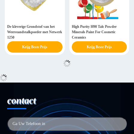
De kleverige Grondstof van het
High Purity H90 Talc Powder
Weerstandstalkpoeder met Netwerk
Minerals Paint For Cosmetic
1250
Ceramics
Krijg Beste Prijs
Krijg Beste Prijs
contact