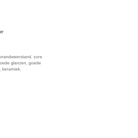
er
 brandweerstand, zure
 goede glanzen, goede
l, keramiek,