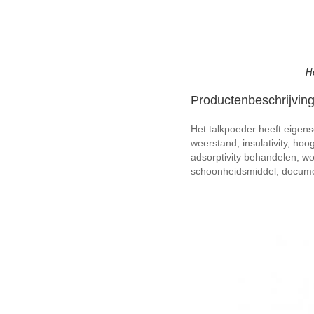
H
Productenbeschrijving
Het talkpoeder heeft eigen
weerstand, insulativity, ho
adsorptivity behandelen, wor
schoonheidsmiddel, docume