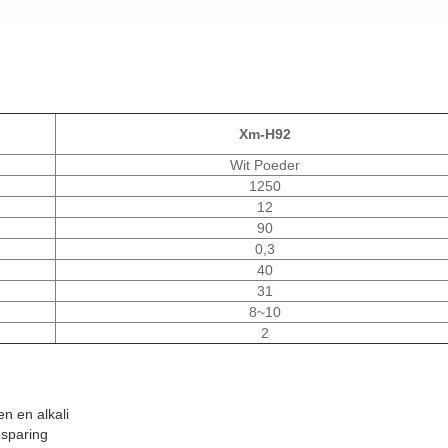
Xm-H92
Wit Poeder
1250
12
90
0,3
40
31
8~10
2
n en alkali
esparing