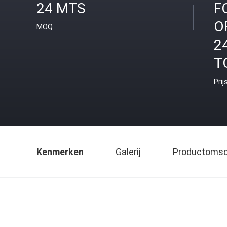
24 MTS
F
O
MOQ
2
T
Prij
Kenmerken
Galerij
Productomsch