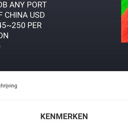
OB ANY PORT
F CHINA USD
45~250 PER
ON
s
rijving
KENMERKEN