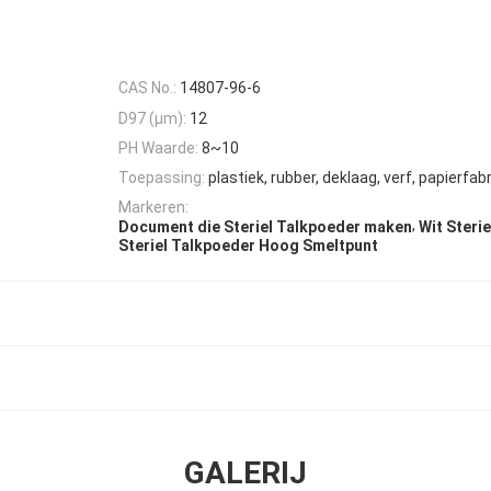
CAS No.:
14807-96-6
D97 (μm):
12
PH Waarde:
8~10
Toepassing:
plastiek, rubber, deklaag, verf, papierfab
Markeren:
,
Document die Steriel Talkpoeder maken
Wit Steri
Steriel Talkpoeder Hoog Smeltpunt
GALERIJ