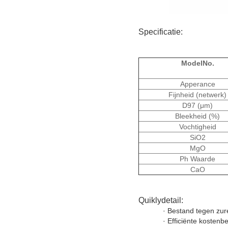
Specificatie:
ModelNo.
Apperance
Fijnheid (netwerk)
D97 (μm)
Bleekheid (%)
Vochtigheid
SiO2
MgO
Ph Waarde
CaO
Quiklydetail:
· Bestand tegen zure
· Efficiënte kostenb