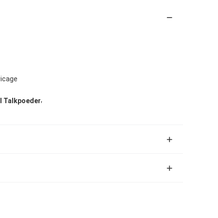
ricage
,
el Talkpoeder