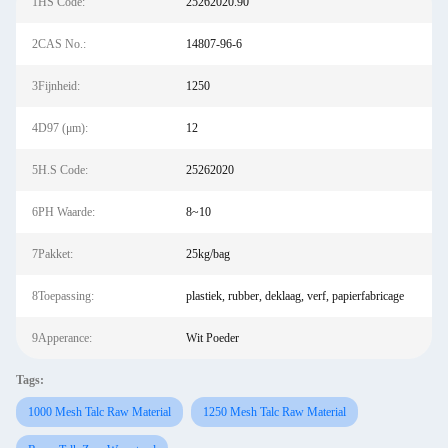
1HS Code:
25262020.90
2CAS No.:
14807-96-6
3Fijnheid:
1250
4D97 (μm):
12
5H.S Code:
25262020
6PH Waarde:
8~10
7Pakket:
25kg/bag
8Toepassing:
plastiek, rubber, deklaag, verf, papierfabricage
9Apperance:
Wit Poeder
Tags:
1000 Mesh Talc Raw Material
1250 Mesh Talc Raw Material