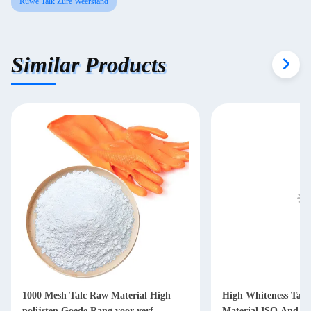
Ruwe Talk Zure Weerstand
Similar Products
1000 Mesh Talc Raw Material High
High Whiteness Tal
polijsten Goede Rang voor verf
Material ISO And S