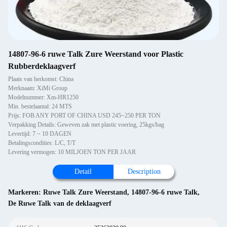
14807-96-6 ruwe Talk Zure Weerstand voor Plastic
Rubberdeklaagverf
Plaats van herkomst: China
Merknaam: XiMi Group
Modelnummer: Xm-HR1250
Min. bestelaantal: 24 MTS
Prijs: FOB ANY PORT OF CHINA USD 245~250 PER TON
Verpakking Details: Geweven zak met plastic voering, 25kgs/bag
Levertijd: 7 ~ 10 DAGEN
Betalingscondities: L/C, T/T
Levering vermogen: 10 MILJOEN TON PER JAAR
Detail
Description
Markeren:
Ruwe Talk Zure Weerstand
,
14807-96-6 ruwe Talk
,
De Ruwe Talk van de deklaagverf