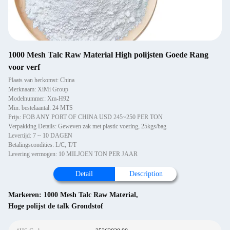
1000 Mesh Talc Raw Material High polijsten Goede Rang
voor verf
Plaats van herkomst: China
Merknaam: XiMi Group
Modelnummer: Xm-H92
Min. bestelaantal: 24 MTS
Prijs: FOB ANY PORT OF CHINA USD 245~250 PER TON
Verpakking Details: Geweven zak met plastic voering, 25kgs/bag
Levertijd: 7 ~ 10 DAGEN
Betalingscondities: L/C, T/T
Levering vermogen: 10 MILJOEN TON PER JAAR
Detail
Description
Markeren:
1000 Mesh Talc Raw Material
,
Hoge polijst de talk Grondstof