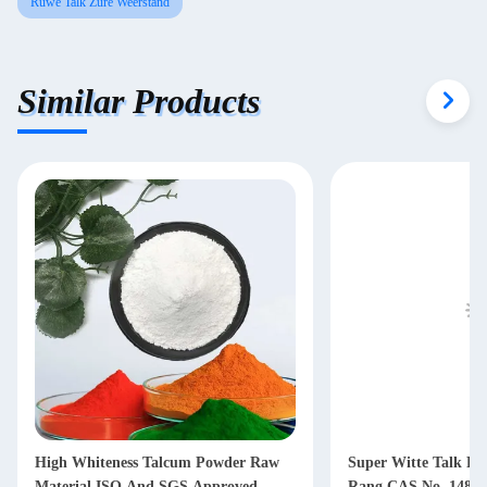
Ruwe Talk Zure Weerstand
Similar Products
High Whiteness Talcum Powder Raw
Super Witte Talk Ru
Material ISO And SGS Approved
Rang CAS No. 14807