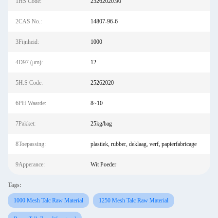
1HS Code:
25262020.90
2CAS No.:
14807-96-6
3Fijnheid:
1000
4D97 (μm):
12
5H.S Code:
25262020
6PH Waarde:
8~10
7Pakket:
25kg/bag
8Toepassing:
plastiek, rubber, deklaag, verf, papierfabricage
9Apperance:
Wit Poeder
Tags:
1000 Mesh Talc Raw Material
1250 Mesh Talc Raw Material