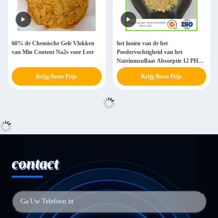
60% de Chemische Gele Vlokken
het looien van de het
van Min Content Na2s voor Leer
Poedervochtigheid van het
Natriumsulfaat Absorptie 12 PH
Waarde
Krijg Beste Prijs
Krijg Beste Prijs
contact