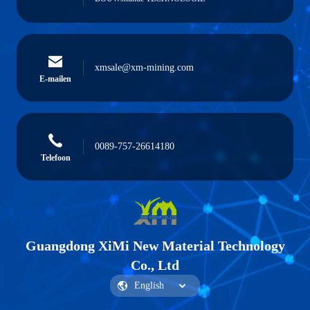
xmsale@xm-mining.com
E-mailen
0089-757-26614180
Telefoon
Guangdong XiMi New Material Technology
Co., Ltd